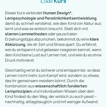
Kurs
Code
Dieser Kurs verbindet
Human Design*,
Lernpsychologie und Persönlichkeitsentwicklung
,
damit du schnell verstehst, wie dein Kind von Natur aus
lernt und was es wirklich braucht. Statt dich mit
starren Lernmethoden
oder pauschalen
Erziehungstipps abzumühen, bekommst du eine
klare
Abkürzung
, die dir Zeit und Stress spart. Du erfährst,
wie du entspannt und gelassen reagieren kannst, wenn
dein Kind keine Lust auf Lernen hat, und wie du es ohne
Druck motivierst
Gleichzeitig wirst du sicherer und entspannter, so dass
Lernen nicht mehr zum Kampf wird, sondern zu etwas,
das ihr gemeinsam meistern könnt. Durch die
Kombination aus
wissenschaftlich fundierten
Lernprinzipien
und individuellem Wissen über dein
Kind findest du den Weg, der wirklich zu euch passt –
nachhaltig, alltagstauglich und mit weniger Aufwand.