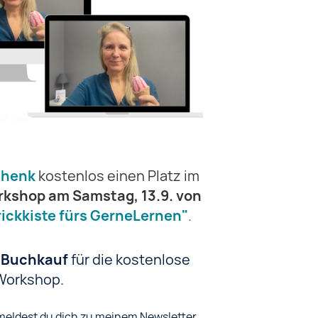
henk
kostenlos einen Platz im
rkshop am Samstag, 13.9. von
rickkiste fürs GerneLernen"
.
 Buchkauf
für die kostenlose
Workshop.
 meldest du dich zu meinem Newsletter,