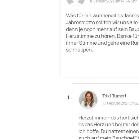
8. Januar 2021 um 14:54 Uhr
Was für ein wundervolles Jahres
Jahresmotto sollten wir uns all
denn je noch mehr auf sein Bauc
Herzstimme zu hören. Danke für
inner Stimme und gehe eine Run
schnappen.
Trixi Tumert
17. Februar 2021 um 2
Herzstimme – das hört sich
es das Herz und bei mir der
Ich hoffe, Du hattest eine
auch auf mein Bauchgefüh