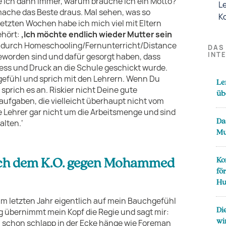
ke ich dann immer, warum brauche ich ein Motto?
L
ache das Beste draus. Mal sehen, was so
K
 letzten Wochen habe ich mich viel mit Eltern
ehört:
‚Ich möchte endlich wieder Mutter sein
ss durch Homeschooling/Fernunterricht/Distance
DAS
INT
 geworden sind und dafür gesorgt haben, dass
ress und Druck an die Schule geschickt wurde.
gefühl und sprich mit den Lehrern. Wenn Du
Le
sprich es an. Riskier nicht Deine gute
üb
fgaben, die vielleicht überhaupt nicht vom
ie Lehrer gar nicht um die Arbeitsmenge und sind
Da
lten.‘
Mu
Ko
ch dem K.O. gegen Mohammed
fö
Hu
 im letzten Jahr eigentlich auf mein Bauchgefühl
Di
ug übernimmt mein Kopf die Regie und sagt mir:
wi
h schon schlapp in der Ecke hänge wie Foreman