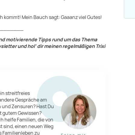
ch kommt! Mein Bauch sagt: Gaaanz viel Gutes!
________
und motivierende Tipps rund um das Thema
letter und hol‘ dir meinen regelmäßigen Trixi
in streitfreies
 andere Gespräche am
n und Zensuren? Hast Du
mit gutem Gewissen?
ch helfe Familien, die von
t sind, einen neuen Weg
s Familienleben zu