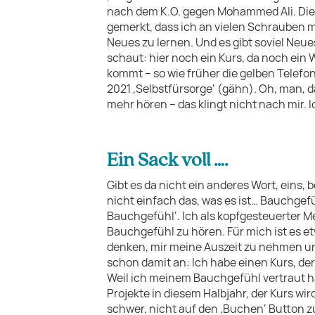
nach dem K.O. gegen Mohammed Ali. Diese
gemerkt, dass ich an vielen Schrauben 
Neues zu lernen. Und es gibt soviel Neu
schaut: hier noch ein Kurs, da noch ein We
kommt – so wie früher die gelben Telefo
2021 ‚Selbstfürsorge‘ (gähn). Oh, man, d
mehr hören – das klingt nicht nach mir. 
Ein Sack voll ….
Gibt es da nicht ein anderes Wort, eins, 
nicht einfach das, was es ist… Bauchgefü
Bauchgefühl‘. Ich als kopfgesteuerter M
Bauchgefühl zu hören. Für mich ist es et
denken, mir meine Auszeit zu nehmen un
schon damit an: Ich habe einen Kurs, de
Weil ich meinem Bauchgefühl vertraut hab
Projekte in diesem Halbjahr, der Kurs wir
schwer, nicht auf den ‚Buchen‘ Button zu 