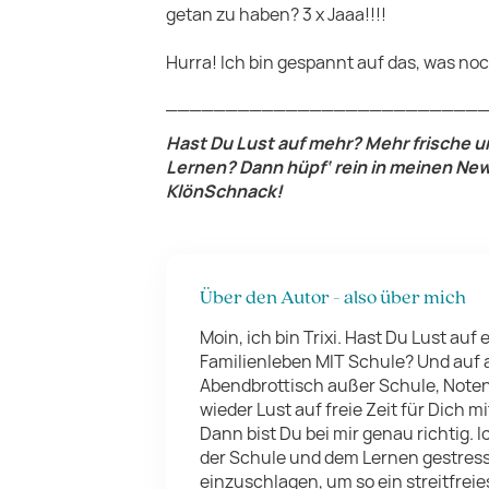
getan zu haben? 3 x Jaaa!!!!
Hurra! Ich bin gespannt auf das, was no
__________________________
Hast Du Lust auf mehr? Mehr frische 
Lernen? Dann hüpf‘ rein in meinen News
KlönSchnack!
Über den Autor - also über mich
Moin, ich bin Trixi. Hast Du Lust auf e
Familienleben MIT Schule? Und auf
Abendbrottisch außer Schule, Note
wieder Lust auf freie Zeit für Dich 
Dann bist Du bei mir genau richtig. I
der Schule und dem Lernen gestress
einzuschlagen, um so ein streitfreie