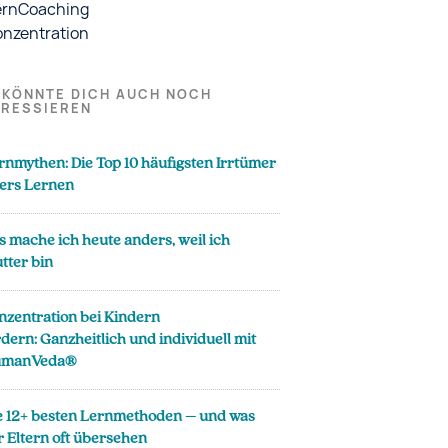
ernCoaching
onzentration
 KÖNNTE DICH AUCH NOCH
ERESSIEREN
rnmythen: Die Top 10 häufigsten Irrtümer
ers Lernen
s mache ich heute anders, weil ich
tter bin
nzentration bei Kindern
rdern: Ganzheitlich und individuell mit
manVeda®
e 12+ besten Lernmethoden – und was
r Eltern oft übersehen