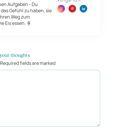
Folge mir
enen Aufgaben - Du
 das Gefühl zu haben, sie
 ihren Weg zum
ie Eis essen. 🍦
your thoughts
Required fields are marked