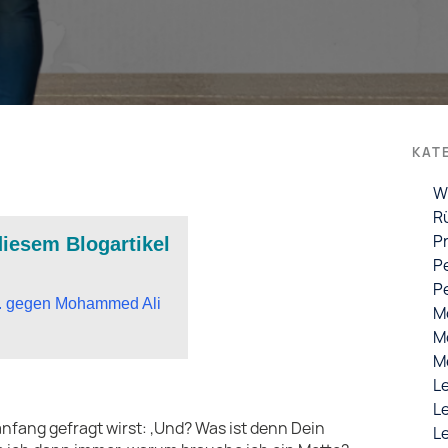
KAT
W
R
P
diesem Blogartikel
P
P
. gegen Mohammed Ali
M
M
M
L
L
fang gefragt wirst: ‚Und? Was ist denn Dein
L