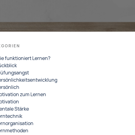
EGORIEN
ie funktioniert Lernen?
ückblick
rüfungsangst
ersönlichkeitsentwicklung
ersönlich
otivation zum Lernen
otivation
entale Stärke
erntechnik
ernorganisation
ernmethoden