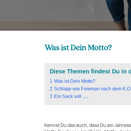
Was ist Dein Motto?
Diese Themen findest Du in 
1
Was ist Dein Motto?
2
Schlapp wie Foreman nach dem K.O
3
Ein Sack voll ….
Kennst Du das auch, dass Du am Jahresan