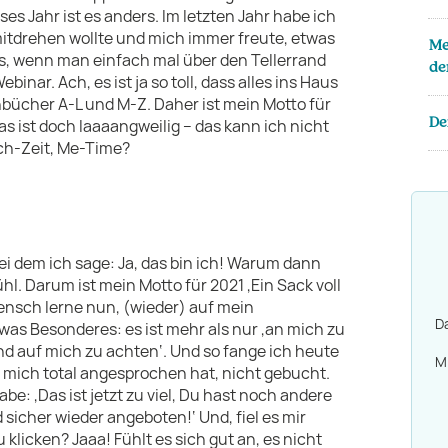
s Jahr ist es anders. Im letzten Jahr habe ich
mitdrehen wollte und mich immer freute, etwas
Me
es, wenn man einfach mal über den Tellerrand
de
binar. Ach, es ist ja so toll, dass alles ins Haus
nbücher A-L und M-Z. Daher ist mein Motto für
De
as ist doch laaaangweilig – das kann ich nicht
Ich-Zeit, Me-Time?
bei dem ich sage: Ja, das bin ich! Warum dann
hl. Darum ist mein Motto für 2021 ‚Ein Sack voll
ensch lerne nun, (wieder) auf mein
Da
was Besonderes: es ist mehr als nur ‚an mich zu
d auf mich zu achten‘. Und so fange ich heute
M
r mich total angesprochen hat, nicht gebucht.
e: ‚Das ist jetzt zu viel, Du hast noch andere
d sicher wieder angeboten!‘ Und, fiel es mir
klicken? Jaaa! Fühlt es sich gut an, es nicht