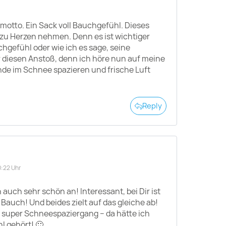
motto. Ein Sack voll Bauchgefühl. Dieses
e zu Herzen nehmen. Denn es ist wichtiger
hgefühl oder wie ich es sage, seine
 diesen Anstoß, denn ich höre nun auf meine
de im Schnee spazieren und frische Luft
Reply
0:22 Uhr
 auch sehr schön an! Interessant, bei Dir ist
 Bauch! Und beides zielt auf das gleiche ab!
n super Schneespaziergang – da hätte ich
l gehört! 🙂