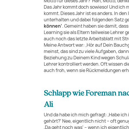
Motto für dieses Jahr?‘ Häh, Motto, den
Das Jahr kommt doch sowieso! Und ich m
kommt. Dieses Jahr ist es anders. In den
unterhalten und dabei folgenden Satz g
können‘
. Gemeint haben sie damit, da
Learning sie als Eltern teilweise Lehrer
auch noch das letzte Arbeitsblatt mit St
Meine Antwort war: ‚Hör auf Dein Bauch
meinst, das sind zu viele Aufgaben, dann 
Beziehung zu Deinem Kind wegen Schulau
Lehrer kontrolliert werden. Oft wissen d
auch froh, wenn sie Rückmeldungen erha
Schlapp wie Foreman na
Ali
Und da habe ich mich gefragt: ‚Habe ich
gehört?‘ Nee, eigentlich nicht – oft gen
‚Da geht noch was‘ – wenn ich eigentlic